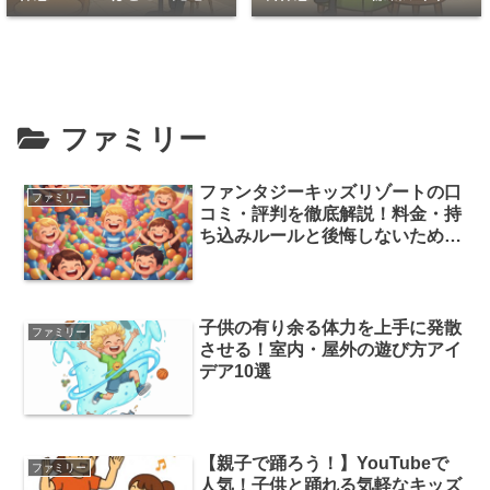
PC作業OKな穴場7選
座って休める穴場
ファミリー
ファンタジーキッズリゾートの口
ファミリー
コミ・評判を徹底解説！料金・持
ち込みルールと後悔しないための
攻略法
子供の有り余る体力を上手に発散
ファミリー
させる！室内・屋外の遊び方アイ
デア10選
【親子で踊ろう！】YouTubeで
ファミリー
人気！子供と踊れる気軽なキッズ