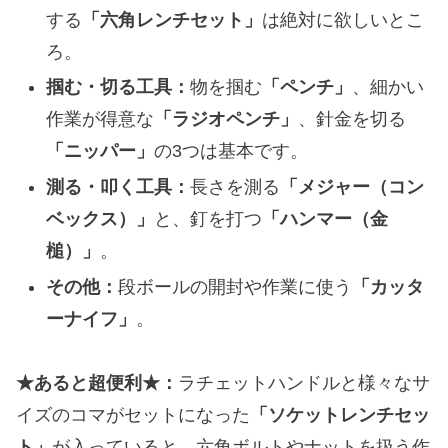
する
「六角レンチセット」
は絶対に欲しいとこ
ろ。
掴む・切る工具：
物を掴む
「ペンチ」
、細かい
作業が得意な
「ラジオペンチ」
、針金を切る
「ニッパー」
の3つは基本です。
測る・叩く工具：
長さを測る
「メジャー（コン
ベックス）」
と、釘を打つ
「ハンマー（金
槌）」
。
その他：
段ボールの開封や作業に使う
「カッタ
ーナイフ」
。
★あると超便利★：
ラチェットハンドルと様々なサ
イズのコマがセットになった
「ソケットレンチセッ
ト」
が入っていると、六角ボルトやナットを扱う作