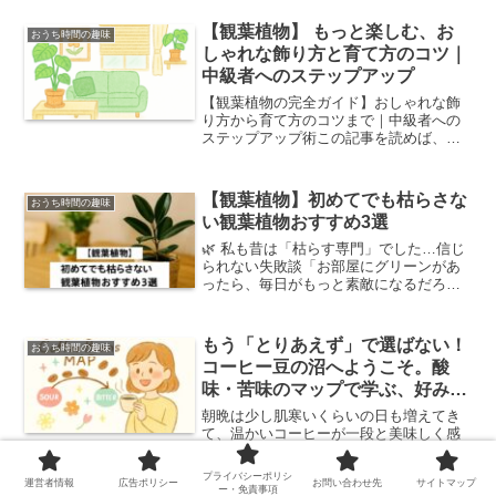
し気になる…」。そんな経験はありませ
んか？550円という価格は魅力的ですが、
【観葉植物】 もっと楽しむ、お
おうち時間の趣味
あなたの大切なコスメ...
しゃれな飾り方と育て方のコツ｜
中級者へのステップアップ
【観葉植物の完全ガイド】おしゃれな飾
り方から育て方のコツまで｜中級者への
ステップアップ術この記事を読めば、あ
なたのグリーンライフがもっと豊かにな
ることをお約束します。🌿 あなたのグリ
ーン、もっと素敵になります初めてお迎
【観葉植物】初めてでも枯らさな
おうち時間の趣味
えした、あの小さな観葉...
い観葉植物おすすめ3選
🌿 私も昔は「枯らす専門」でした…信じ
られない失敗談「お部屋にグリーンがあ
ったら、毎日がもっと素敵になるだろう
な…」そう夢見て、おしゃれなインテリ
ア雑誌で見た憧れのモンステラを、意気
揚々と部屋に迎えたのが数年前のこと。
もう「とりあえず」で選ばない！
おうち時間の趣味
ですが、わずか1ヶ月後...
コーヒー豆の沼へようこそ。酸
味・苦味のマップで学ぶ、好みの
味と出会う方法
朝晩は少し肌寒いくらいの日も増えてき
て、温かいコーヒーが一段と美味しく感
じられる季節になりましたね。休日の
朝、窓から差し込む光を浴びながら、ゆ
プライバシーポリシ
運営者情報
広告ポリシー
お問い合わせ先
サイトマップ
っくりハンドドリップで淹れる一杯…。
ー・免責事項