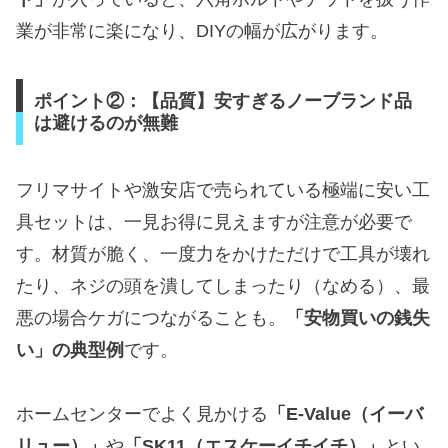
業が非常に楽になり、DIYの幅が広がります。
ポイント②：【品質】安すぎるノーブランド品
は避けるのが無難
フリマサイトや激安店で売られている極端に安い工
具セットは、一見お得に見えますが注意が必要で
す。材質が脆く、一度力をかけただけで工具が壊れ
たり、ネジの頭を潰してしまったり（なめる）、最
悪の場合ケガにつながることも。
「安物買いの銭失
い」の典型例
です。
ホームセンターでよく見かける
「E-Value（イーバ
リュー）」
や
「SK11（エスケーイチイチ）」
とい