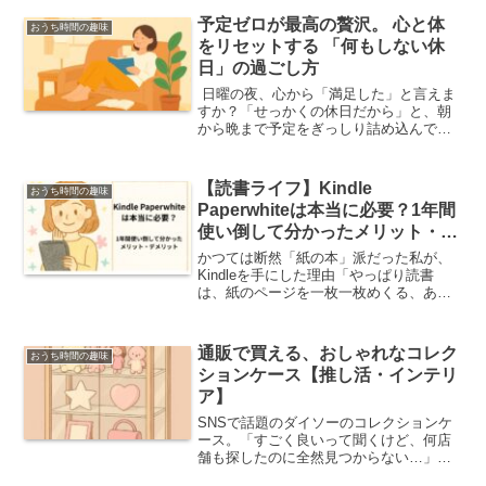
予定ゼロが最高の贅沢。 心と体
おうち時間の趣味
をリセットする 「何もしない休
日」の過ごし方
️ 日曜の夜、心から「満足した」と言えま
すか？「せっかくの休日だから」と、朝
から晩まで予定をぎっしり詰め込んで、
月曜日の朝、先週よりもっと疲れてい
る…。かといって、家でゴロゴロして一
日が終わってしまうと、「ああ、また貴
【読書ライフ】Kindle
おうち時間の趣味
重な休みを無駄にしてし...
Paperwhiteは本当に必要？1年間
使い倒して分かったメリット・デ
メリット
かつては断然「紙の本」派だった私が、
Kindleを手にした理由「やっぱり読書
は、紙のページを一枚一枚めくる、あの
感触がいいよね」「スマホやタブレット
のギラギラした画面で本を読むと、目が
疲れちゃうし、内容も頭に入ってこない
通販で買える、おしゃれなコレク
おうち時間の趣味
気がする…」少し前の...
ションケース【推し活・インテリ
ア】
SNSで話題のダイソーのコレクションケ
ース。「すごく良いって聞くけど、何店
舗も探したのに全然見つからない…」
「やっと買えたけど、傷つきやすさが少