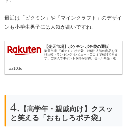
最近は「ピクミン」や「マインクラフト」のデザイ
ンも小学生男子には人気が高いですね。
【楽天市場】ポケモン ポチ袋の通販
楽天市場-「ポケモン ポチ袋」165件 人気の商品を価
格比較・ランキング･レビュー・口コミで検討できま
す。ご購入でポイント取得がお得。セール商品・送料
無料商品も多数。「あす楽」なら翌日お届けも可能で
す。
a.r10.to
【高学年・親戚向け】クスッ
と笑える「おもしろポチ袋」