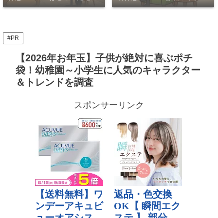
PC作業OKな穴場7選
座って休める穴場
#PR
【2026年お年玉】子供が絶対に喜ぶポチ
袋！幼稚園～小学生に人気のキャラクター
＆トレンドを調査
スポンサーリンク