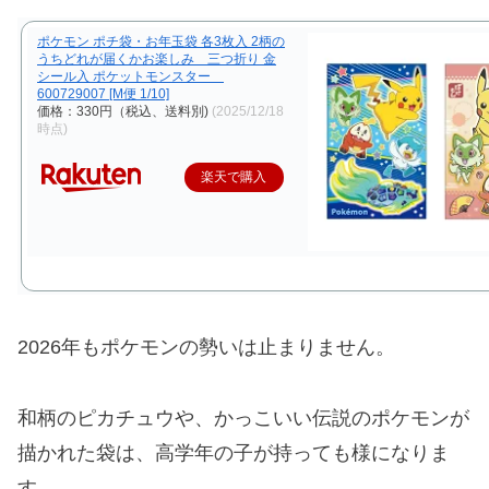
ポケモン ポチ袋・お年玉袋 各3枚入 2柄の
うちどれが届くかお楽しみ 三つ折り 金
シール入 ポケットモンスター
600729007 [M便 1/10]
価格：330円（税込、送料別)
(2025/12/18
時点)
楽天で購入
2026年もポケモンの勢いは止まりません。
和柄のピカチュウや、かっこいい伝説のポケモンが
描かれた袋は、高学年の子が持っても様になりま
す。