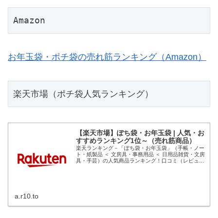
Amazon
お年玉袋・ポチ袋の売れ筋ランキング（Amazon）
楽天市場（ポチ袋人気ランキング）
【楽天市場】ぽち袋・お年玉袋 | 人気・お
すすめランキング1位～（売れ筋商品）
楽天ランキング－「ぽち袋・お年玉袋」（手帳・ノー
ト・紙製品 ＜ 文房具・事務用品 ＜ 日用品雑貨・文房
具・手芸）の人気商品ランキング！口コミ（レビュ
ー）も多数。今、売れている商品はコレ！話題の最新
トレンドをリアルタイムにチェック。男女別の週...
a.r10.to