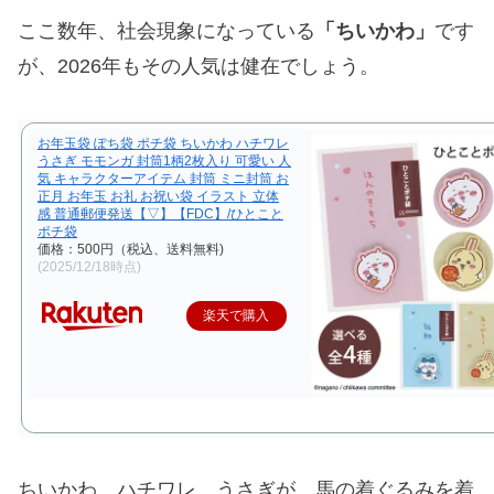
ここ数年、社会現象になっている
「ちいかわ」
です
が、2026年もその人気は健在でしょう。
お年玉袋 ぽち袋 ポチ袋 ちいかわ ハチワレ
うさぎ モモンガ 封筒1柄2枚入り 可愛い 人
気 キャラクターアイテム 封筒 ミニ封筒 お
正月 お年玉 お礼 お祝い袋 イラスト 立体
感 普通郵便発送【▽】【FDC】/ひとこと
ポチ袋
価格：500円（税込、送料無料)
(2025/12/18時点)
楽天で購入
ちいかわ、ハチワレ、うさぎが、馬の着ぐるみを着