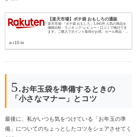
【楽天市場】ポチ袋 おもしろの通販
楽天市場-「ポチ袋 おもしろ」1,941件 人気の商品を
価格比較・ランキング･レビュー・口コミで検討でき
ます。ご購入でポイント取得がお得。セール商品・送
料無料商品も多数。「あす楽」なら翌日お届けも可能
です。
a.r10.to
お年玉袋を準備するときの
「小さなマナー」とコツ
最後に、私がいつも気をつけている「お年玉の準
備」についてのちょっとしたコツをシェアさせてく