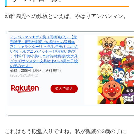
幼稚園児への鉄板といえば、やはりアンパンマン。
アンパンマン★ポチ袋（同柄3枚入）【定
形郵便・定形外郵便での発送のみ送料無
料】キャラクター/キャラ/お年玉/ミニ/小さ
い/お正月/アニメ/メッセージ/お祝い袋/プ
チ/封筒/子供/小袋/ミニ封筒/雑貨/袋/文房具/
グッズ/サンスター文具/かわいい/男の子/女
の子/なかよし
価格：288円（税込、送料無料)
(2025/12/18時点)
楽天で購入
これはもう殿堂入りですね。私が親戚の3歳の子に