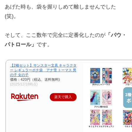
あげた時も、袋を握りしめて離しませんでした
(笑)。
そして、ここ数年で完全に定番化したのが
「パウ・
パトロール」
です。
【2種セット】サンスター文具 キャラクタ
ー レギュラーポチ袋 アナ雪 トーマス 男
の子 女の子
価格：420円（税込、送料無料)
(2025/12/18時点)
楽天で購入