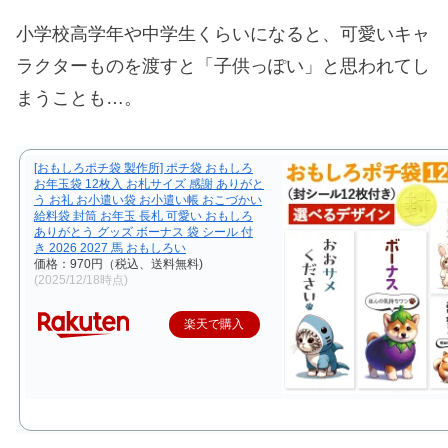
小学校高学年や中学生くらいになると、可愛いキャ
ラクターものを渡すと「子供っぽい」と思われてし
まうことも…。
[おもしろポチ袋 製作所] ポチ袋 おもしろ
お年玉袋 12枚入 お札サイズ 感謝 ありがと
う お礼 お小遣い袋 お小遣い帳 おこづかい
給料袋 封筒 お年玉 長札 可愛い おもしろ
ありがとう グッズ ボーナス 袋 シール 付
き 2026 2027 馬 おもしろい
価格：970円（税込、送料無料)
(2025/12/18時点)
楽天で購入