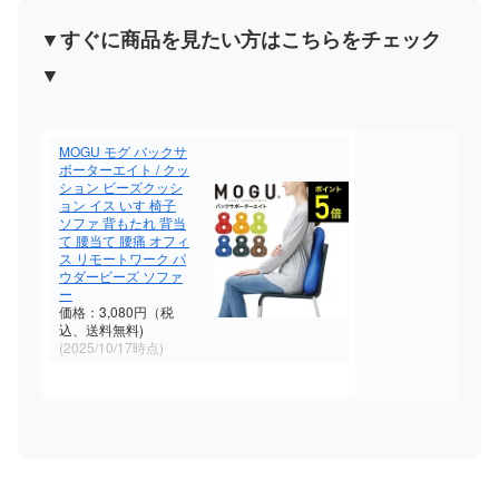
▼すぐに商品を見たい方はこちらをチェック
▼
MOGU モグ バックサ
ポーターエイト / クッ
ション ビーズクッシ
ョン イス いす 椅子
ソファ 背もたれ 背当
て 腰当て 腰痛 オフィ
ス リモートワーク パ
ウダービーズ ソファ
ー
価格：3,080円（税
込、送料無料)
(2025/10/17時点)