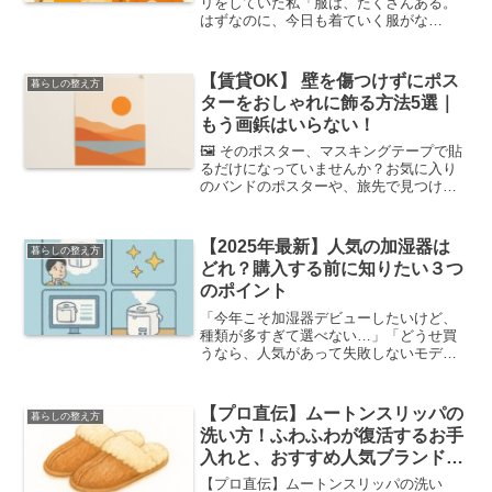
リをしていた私「服は、たくさんある。
はずなのに、今日も着ていく服がな
い…」毎朝、クローゼットの前で途方に
暮れるのが、私のお決まりのモーニング
ルーティンでした。ぎゅうぎゅうに詰め
【賃貸OK】 壁を傷つけずにポス
暮らしの整え方
込まれた服たちを眺めては、結...
ターをおしゃれに飾る方法5選｜
もう画鋲はいらない！
🖼️ そのポスター、マスキングテープで貼
るだけになっていませんか？お気に入り
のバンドのポスターや、旅先で見つけた
美しいアートカード。お部屋に飾れば、
毎日がもっと楽しくなるのは分かってい
るけれど…。「賃貸だから、壁に画鋲の
【2025年最新】人気の加湿器は
暮らしの整え方
穴なんて絶対に開けら...
どれ？購入する前に知りたい３つ
のポイント
「今年こそ加湿器デビューしたいけど、
種類が多すぎて選べない…」「どうせ買
うなら、人気があって失敗しないモデル
が知りたい！」分かります！その気持
ち、すごくよく分かります。いざ探して
みると、デザインも価格も機能も様々
【プロ直伝】ムートンスリッパの
暮らしの整え方
で、本当に迷ってしまいますよ...
洗い方！ふわふわが復活するお手
入れと、おすすめ人気ブランドを
紹介
【プロ直伝】ムートンスリッパの洗い