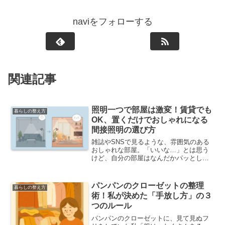
naviをフォローする
関連記事
照明一つで部屋は激変！賃貸でも
暮らしの整え方
OK、置くだけでおしゃれになる
間接照明の選び方
雑誌やSNSで見るような、雰囲気のある
おしゃれな部屋。「いいな…」とは思う
けど、自分の部屋はなんだかパッとしな
い。「どうせ賃貸だし…」「センスがな
いから…」なんて、諦めていませんか？
実は、たった一つのアイテムを加えるだ
パンパンのクローゼットの整理
暮らしの整え方
けで、どんな部屋でも劇的に、ホテルの
術！私が決めた「手放し方」の３
ような空間に変身させる魔法があるんで
つのルール
す。
パンパンのクローゼットに、見て見ぬフ