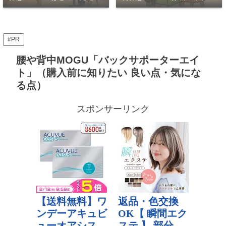
PC作業OKな穴場7選
座って休める穴場
#PR
腰や背中MOGU「バックサポーターエイ
ト」（購入前に知りたい 良い点・気にな
る点）
スポンサーリンク