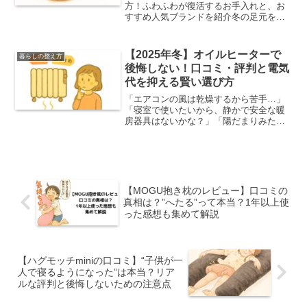
方！ふわふわが復活するお手入れと、お
すすめ人気ブランドを紹介冬の足元を優
しく包み込んでくれる、ふわふわのムー
トンスリッパ。一度履いたら手放せな
い、あの暖かさと心地よさは格別ですよ
【2025年冬】オイルヒーターで
暮らしの整え方
ね。しかし、毎日履いていると...
後悔しない！口コミ・評判と電気
代を抑える賢い選び方
「エアコンの風は乾燥するから苦手…」
「寝室で使いたいから、静かで安全な暖
房器具はないかな？」「陽だまりみたい
な、じんわり優しい暖かさに包まれた
い…」そんな、快適な冬の暮らしを求め
る人々に、長年愛され続けているのがオ
イルヒーターです。そのクラ...
【MOGU抱き枕のレビュー】口コミの
真相は？”へたる”って本当？1年以上使
った感想も集めて解説
【ハグモッチminiの口コミ】“子供が一
人で寝るようになった”は本当？リア
ルな評判と後悔しないための注意点