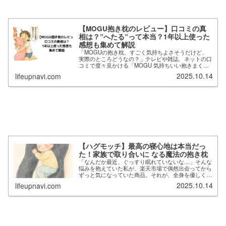
【MOGU抱き枕のレビュー】口コミの真
相は？”へたる”って本当？1年以上使った
感想も集めて解説
「MOGUの抱き枕、すごく気持ちよさそうだけど、
実際のところどうなの？」テレビや雑誌、ネットの口
コミで度々見かける「MOGU 気持ちいい抱きまく
ら」。その独特な感触を絶賛する声が多い一方で、
2025.10.14
lifeupnavi.com
「すぐにへたる」なんていう気になる噂も…。本当に
買...
【ハグモッチ】最高の寝心地は本当だっ
た！家族で取り合いに なる魔法の抱き枕
「なんだか最近、ぐっすり眠れていないな…」そんな
悩みを抱えていた私が、楽天市場で偶然出会ってから
ずっと気になっていた商品。それが、全身を優しく包
み込んでくれるという「ハグモッチ」でした。【日本
2025.10.14
lifeupnavi.com
No.1受賞ブランド】ハグモッチハーフ 正規品【...