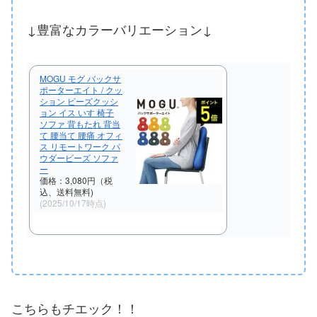
↓豊富なカラーバリエーション↓
MOGU モグ バックサ
ポーターエイト / クッ
ション ビーズクッシ
ョン イス いす 椅子
ソファ 背もたれ 背当
て 腰当て 腰痛 オフィ
ス リモートワーク パ
ウダービーズ ソファ
ー
価格：3,080円（税
込、送料無料)
(2025/10/17時点)
こちらもチエック！！