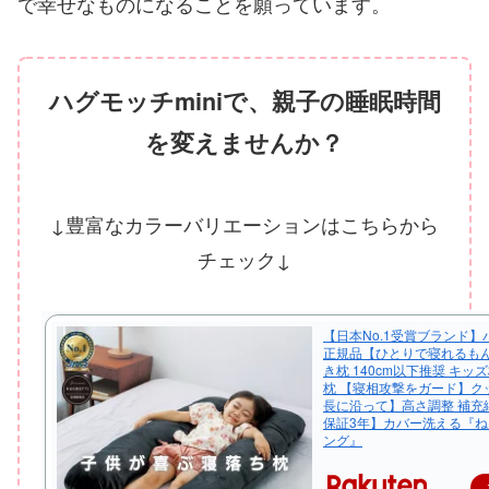
で幸せなものになることを願っています。
ハグモッチminiで、親子の睡眠時間
を変えませんか？
↓豊富なカラーバリエーションはこちらから
チェック↓
【日本No.1受賞ブランド】ハ
正規品【ひとりで寝れるもん
き枕 140cm以下推奨 キッ
枕 【寝相攻撃をガード】ク
長に沿って】高さ調整 補充綿
保証3年】カバー洗える『
ング』