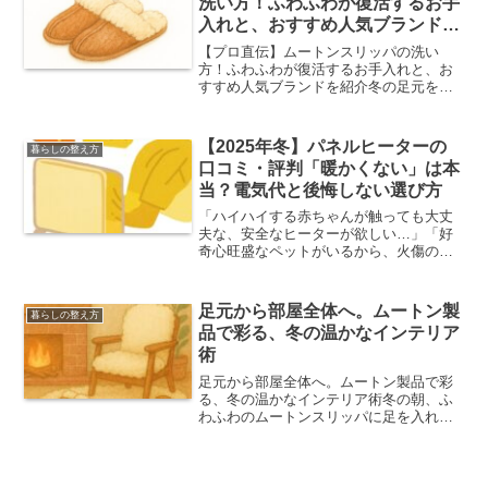
洗い方！ふわふわが復活するお手
入れと、おすすめ人気ブランドを
紹介
【プロ直伝】ムートンスリッパの洗い
方！ふわふわが復活するお手入れと、お
すすめ人気ブランドを紹介冬の足元を優
しく包み込んでくれる、ふわふわのムー
トンスリッパ。一度履いたら手放せな
い、あの暖かさと心地よさは格別ですよ
【2025年冬】パネルヒーターの
暮らしの整え方
ね。しかし、毎日履いていると...
口コミ・評判「暖かくない」は本
当？電気代と後悔しない選び方
「ハイハイする赤ちゃんが触っても大丈
夫な、安全なヒーターが欲しい…」「好
奇心旺盛なペットがいるから、火傷の心
配がない暖房器具を選びたい。」「寝室
に置くから、とにかく静かで、空気が乾
燥しないものがいいな。」そんな、「安
足元から部屋全体へ。ムートン製
暮らしの整え方
全性」と「快適性」を何よ...
品で彩る、冬の温かなインテリア
術
足元から部屋全体へ。ムートン製品で彩
る、冬の温かなインテリア術冬の朝、ふ
わふわのムートンスリッパに足を入れる
瞬間の、あの「ほっ」とする心地よさ。
天然羊毛ならではの優しいぬくもりは、
他の素材では味わえない、まさに冬の小
さな幸せです。その心地よ...