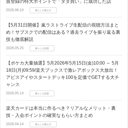
規登録の特大ポイントで「タダ買い」に成功した話
2026.06.10
暮らしの整え方
【5月31日開催】嵐ラストライブ生配信の視聴方法まと
め！サブスクでの配信はある？過去ライブを振り返る裏
技も徹底解説
2026.05.25
暮らしの話題
【ポケカ大量抽選】5月2026年5月15日(金)10:00 ～ 5月
18日(月)09:59/楽天ブックスで激レアボックス大放出！
アビスアイやスタートデッキ100を定価でGETする大チ
ャンス
2026.05.14
暮らしの話題
楽天カードは本当に作るべき？リアルなメリット・裏
技・入会ポイントの確実なもらい方まとめ
2026.04.14
暮らしの整え方