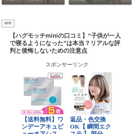
PC作業OKな穴場7選
座って休める穴場
#PR
【ハグモッチminiの口コミ】“子供が一人
で寝るようになった”は本当？リアルな評
判と後悔しないための注意点
スポンサーリンク