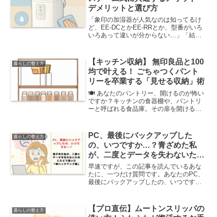
デメリットと選び方
「象印の加湿器が人気なのは知ってるけ
ど、EE-DCとかEE-RRとか、型番がいろ
いろあって違いが分からない…」「結
局、どのモデルも同じなの？私にとって
本当に『買い』なのかな？」そんな疑問
を抱えていませんか？この記事では、そ
【キッチン収納】 無印良品と100
暮らしの整え方
んなあなたのために...
均で叶える！ ごちゃつくパント
リーを卒業する「見せる収納」術
🍽️ あなたのパントリー、開けるのが怖い
ですか？キッチンの食器棚や、パントリ
ーと呼ばれる食品庫。その扉を開ける
時、少しだけ憂鬱な気持ちになったりし
ませんか？とりあえず詰め込んだレトル
ト食品や乾物の袋。いつ開けたか分から
PC、最後にバックアップした
暮らしの整え方
ない小麦粉。気づけば、...
の、いつですか…？青ざめた私
が、二度とデータを失わないため
にたどり着いた「神バックアップ
早速ですが、この記事を読んでいるあな
術」
たに、一つだけ質問です。あなたのPC、
最後にバックアップしたの、いつです
か…？「えーっと、いつだっけ…？」
と、遠い目をしてしまった、そこのあな
た。…危ないですよ！本当に危ない！何
【プロ直伝】ムートンスリッパの
暮らしの整え方
を隠そう、つい先日まで私も...