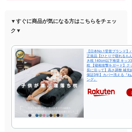
▼すぐに商品が気になる方はこちらをチェッ
ク▼
【日本No.1受賞ブランド】ハ
正規品【ひとりで寝れるもん
き枕 140cm以下推奨 キッズ
枕 【寝相攻撃をガード】ク
長に沿って】高さ調整 補充綿
保証3年】カバー洗える『ね
ング』